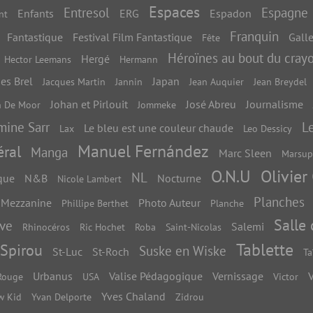
Espaces
Entresol
Espagne
Enfants
ERG
Espadon
nt
Franquin
Fantastique
Festival Film Fantastique
Galle
Fête
Héroïnes au bout du cray
Hergé
Hector Leemans
Hermann
es Brel
Japan
Jacques Martin
Jannin
Jean Auquier
Jean Breydel
Johan et Pirlouit
José Abreu
Journalisme
n De Moor
Jommeke
mine Sarr
Le
Le bleu est une couleur chaude
Lax
Leo Dessicy
Manuel Fernández
ral
Manga
Marc Sleen
Marsup
O.N.U
Olivier
NL
que
N&B
Nocturne
Nicole Lambert
Planches
e Mezzanine
Photo Auteur
Phillipe Berthet
Planche
Salle
ive
Salemi
Rhinocéros
Ric Hochet
Roba
Saint-Nicolas
Tablette
Spirou
Suske en Wiske
St-Luc
St-Roch
Ta
Urbanus
Valise Pédagogique
Vernissage
V
Rouge
USA
Victor
Yves Chaland
w Kid
Yvan Delporte
Zidrou