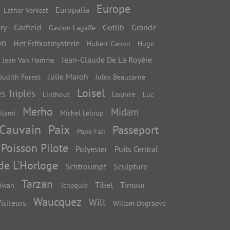
Europe
Europalia
Esther Verkest
ry
Garfield
Gotlib
Grande
Gaston Lagaffe
on
Het Fritkotmysterie
Hubert Canon
Hugo
Jean-Claude De La Royère
Jean Van Hamme
Julie Maroh
Judith Forest
Julos Beaucarne
Loisel
s Triplés
Louvre
Linthout
Luc
Merho
Midam
ilami
Michel Leloup
 Cauvain
Paix
Passeport
Pape Fall
Poisson Pilote
Polyester
Puits Central
 de L'Horloge
Schtroumpf
Sculpture
Tarzan
Tibet
Timour
ïwan
Tchequie
Waucquez
Will
isiteurs
Willem Degraeve