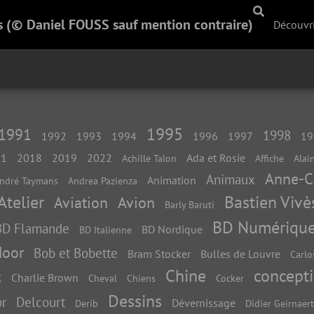
s (© Daniel FOUSS sauf mention contraire)
Découvri
1995
1991
1998
1992
1993
1994
1996
1997
19
11
2018
2019
2022
Ada et Rosie
Achille Talon
Affiche
Alai
Anne-C
Animaux
Animation
ndré Taymans
Andrea Pazienza
Atelier
Bastien Vivè
Aviation
Avion
Barly Baruti
BD Numériqu
BD Flamande
BD Nordique
BD Italienne
Moor
Bob et Bobette
Bram Stocker
Bulles de Louvre
Carlo
Chine
concept
k
Charlie Brown
Cheval
Chiens
Cocker
Dessins
r
Delcourt
Dévernissage
Derib
Didier Geirnaert