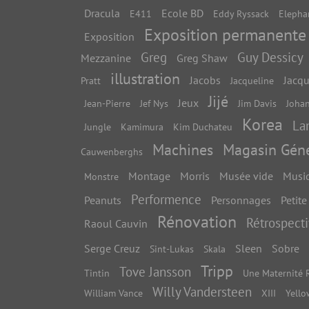
Dracula
Ecole BD
E411
Eddy Ryssack
Elepha
Exposition permanente
Exposition
Greg
Guy Dessicy
Mezzanine
Greg Shaw
illustration
Jacobs
Jacqu
Pratt
Jacqueline
Jijé
Jeux
Jean-Pierre
Jef Nys
Jim Davis
Joha
Korea
La
Jungle
Kamimura
Kim Duchateu
Machines
Magasin Géné
Cauwenberghs
Montage
Morris
Musée vide
Musi
Monstre
Performence
Peanuts
Personnages
Petit
Rénovation
Rétrospect
Raoul Cauvin
Serge Creuz
Sleen
Sobre
Sint-Lukas
Skala
Tripp
Tove Jansson
Tintin
Une Maternité 
Willy Vandersteen
William Vance
XIII
Yello