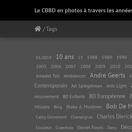
Le CBBD en photos à travers les année
/
Tags
10 ans
1988
1989
1990
01/2019
13
2005
2006
2007
2008
2009
2010
20
André Geerts
Amadel Tall
Ambiances
A
Contemporain
Art Spiegelman
Artic Light
BD Européenne
mouvement
BD Enfants
Bob De 
Hislaire
Blake & Mortimer
Bing
Charles Dieric
Cathy Dotremont
Champignac
Déco
Couleur
Daniel Fouss
Craenhals
Dany