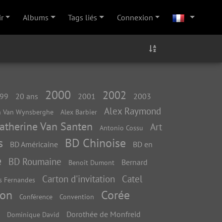
r
Albums
Tags liés
Connexion
2000
2002
99
20 ans
2001
2003
Alex Raymond
n Van Wynsberghe
Alex Barbier
atherine Van Santen
Art
Antonio Cossu
s
BD Chinoise
BD Américaine
BD en
e
BD Roumaine
Bernard
Benoît Dumont
Carton d'invitation
Catel
s Fernandes
ion
Corée
Conférence
Convention
Dorothée de Monfreid
Dominique David